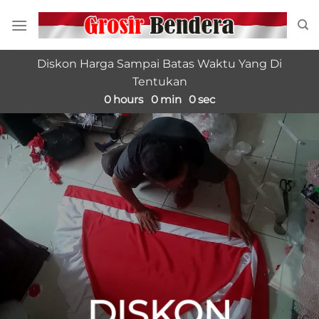
Diskon Harga Sampai Batas Waktu Yang Di
Tentukan
0
hours
0
min
0
sec
DISKON