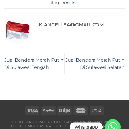
the
permalink
.
KIANCELL34@GMAIL.COM
Jual Bendera Merah Putih
Jual Bendera Merah Putih
Di Sulawesi Tengah
Di Sulawesi Selatan
BENDERA MERAH PUTIH
BACKDROP MERAH PUTIH
UMBUL UMBUL MERAH PUTIH
BENDERA PARTAI
BLOG
Whatsapp