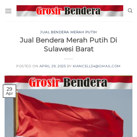
JUAL BENDERA MERAH PUTIH
Jual Bendera Merah Putih Di
Sulawesi Barat
POSTED ON
APRIL 29, 2025
BY
KIANCELL34@GMAIL.COM
29
Apr