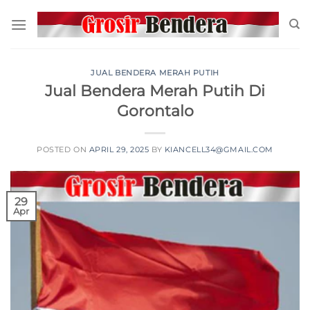
JUAL BENDERA MERAH PUTIH
Jual Bendera Merah Putih Di
Gorontalo
POSTED ON
APRIL 29, 2025
BY
KIANCELL34@GMAIL.COM
29
Apr