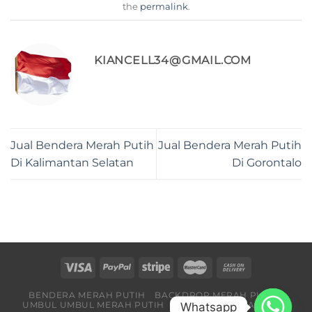
the
permalink
.
KIANCELL34@GMAIL.COM
Jual Bendera Merah Putih
Jual Bendera Merah Putih
Di Kalimantan Selatan
Di Gorontalo
BENDERA MERAH PUTIH
BACKDROP MERAH PUTIH
UMBUL UMBUL MERAH PUTIH
BENDERA PARTAI
BLOG
Whatsapp