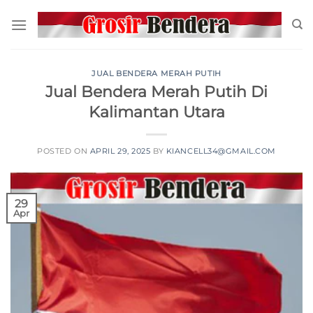
JUAL BENDERA MERAH PUTIH
Jual Bendera Merah Putih Di
Kalimantan Utara
POSTED ON
APRIL 29, 2025
BY
KIANCELL34@GMAIL.COM
29
Apr